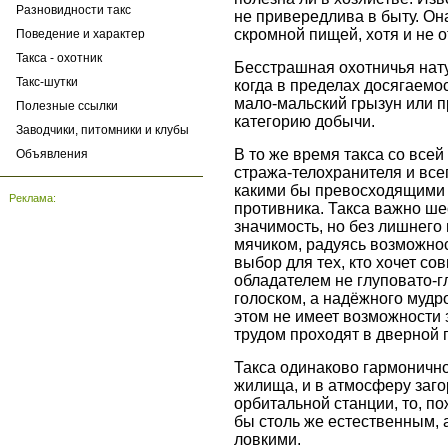
Разновидности такс
не привередлива в быту. Он
скромной пищей, хотя и не о
Поведение и характер
Такса - охотник
Бесстрашная охотничья нату
Такс-шутки
когда в пределах досягаемос
мало-мальский грызун или 
Полезные ссылки
категорию добычи.
Заводчики, питомники и клубы
В то же время такса со всей
Объявления
стража-телохранителя и всег
какими бы превосходящими 
Реклама:
противника. Такса важно ше
значимость, но без лишнег
мячиком, радуясь возможнос
выбор для тех, кто хочет со
обладателем не глуповато-г
голоском, а надёжного мудр
этом не имеет возможности з
трудом проходят в дверной 
Такса одинаково гармонично
жилища, и в атмосферу заг
орбитальной станции, то, п
бы столь же естественным, 
ловкими.