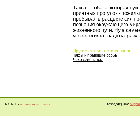
Такса – собака, которая нуж
приятных прогулок - пожилым
пребывая в расцвете сил пр
познания окружающего мира 
жизненного пути. Ну а самы
что её можно гладить сразу 
Другие статьи этого раздела
Таксы и правящие особы
Чеховские таксы
техподдержка:
support
ARTtech -
полный аудит сайта