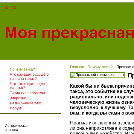
Главная
Почему такса?
Прекрасне
Почему такса?
П
Что ожидает будущего
хозяина таксы?
Что таксе нужно для
Какой бы ни была причина
счастья?
такса, это событие не сл
Типичные проблемы
рационально, или подсозн
Здоровье
человеческую жизнь озна
Размножение такс
безусловно, к лучшему. Та
Форум
вам, и когда вы сами окаж
Прагматики склонны взвешив
Историческая
ли она неприхотлива в соде
справка
полезна ли в хозяйстве. Изв