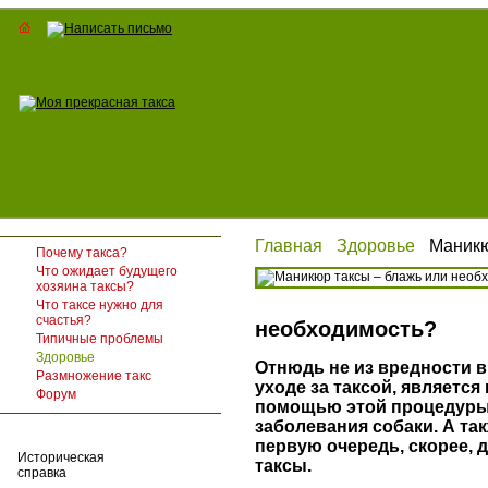
Главная
Здоровье
Маникю
Почему такса?
Что ожидает будущего
хозяина таксы?
Что таксе нужно для
счастья?
необходимость?
Типичные проблемы
Здоровье
Отнюдь не из вредности в
Размножение такс
уходе за таксой, является
Форум
помощью этой процедуры
заболевания собаки. А так
первую очередь, скорее, д
Историческая
таксы.
справка