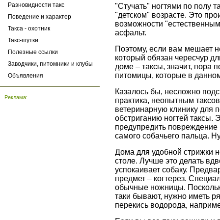
Разновидности такс
"Стучать" ногтями по полу т
"детском" возрасте. Это прои
Поведение и характер
возможности "естественным п
Такса - охотник
асфальт.
Такс-шутки
Поэтому, если вам мешает не
Полезные ссылки
который обязан чересчур д
Заводчики, питомники и клубы
доме – таксы, значит, пора
питомицы, которые в данном 
Объявления
Казалось бы, несложно подст
Реклама:
практика, неопытным таксо
ветеринарную клинику для п
обстриганию ногтей таксы. 
предупредить повреждение н
самого собачьего пальца. Ну
Дома для удобной стрижки н
столе. Лучше это делать вдв
успокаивает собаку. Предва
предмет – когтерез. Специа
обычные ножницы. Поскольку
таки бывают, нужно иметь 
перекись водорода, наприме