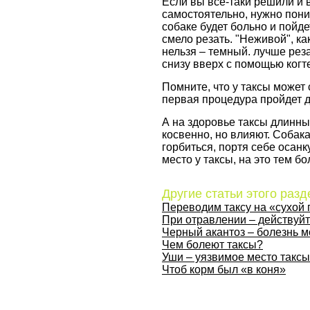
Если вы все-таки решили и 
самостоятельно, нужно поним
собаке будет больно и пойдет
смело резать. "Неживой", как
нельзя – темный. лучше рез
снизу вверх с помощью когт
Помните, что у таксы может
первая процедура пройдет д
А на здоровье таксы длинны
косвенно, но влияют. Собака
горбиться, портя себе осанк
место у таксы, на это тем 
Другие статьи этого разд
Переводим таксу на «сухой 
При отравлении – действуй
Черный акантоз – болезнь 
Чем болеют таксы?
Уши – уязвимое место таксы
Чтоб корм был «в коня»